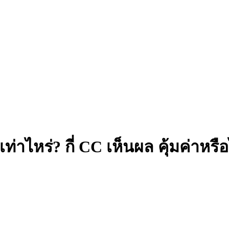
่าไหร่? กี่ CC เห็นผล คุ้มค่าหรือ