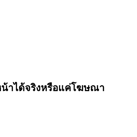
หน้าได้จริงหรือแค่โฆษณา