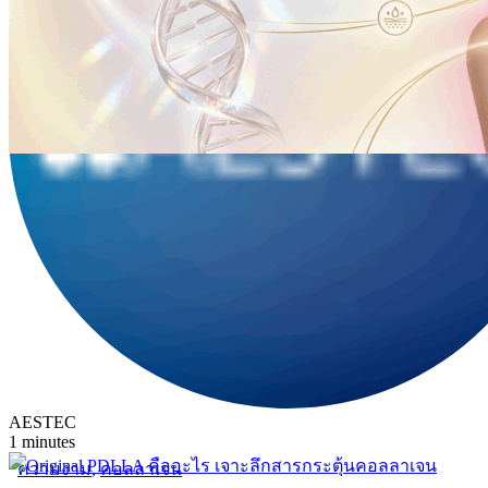
AESTEC
1 minutes
ความงาม
,
คอลลาเจน