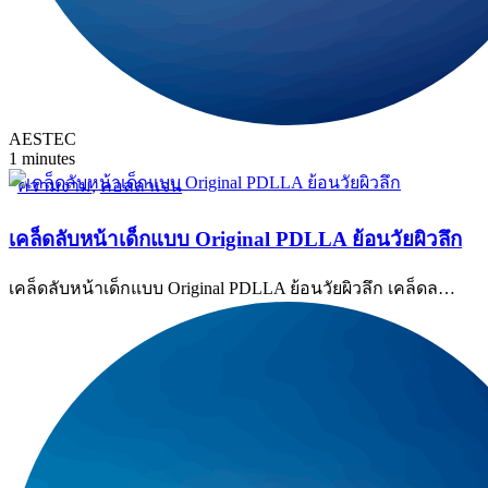
AESTEC
1 minutes
ความงาม
,
คอลลาเจน
เคล็ดลับหน้าเด็กแบบ Original PDLLA ย้อนวัยผิวลึก
เคล็ดลับหน้าเด็กแบบ Original PDLLA ย้อนวัยผิวลึก เคล็ดล…