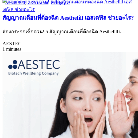
AestheFill
,
ความงาม
,
เอสเตฟิล
สัญญาณเตือนที่ต้องฉีด Aesthefill เอสเตฟิล ช่วยอะไร?
ส่องกระจกเช็กด่วน! 5 สัญญาณเตือนที่ต้องฉีด Aesthefill เ…
AESTEC
1 minutes
AestheFill
,
Filler
,
ความงาม
,
คอลลาเจน
,
ฟิลเลอร์
,
เอสเตฟิล
Aesthefill vs ฟิลเลอร์ทั่วไป เลือกแบบไหนหน้าเด็กนาน
กว่ากัน?
ปัญหาหน้าตอบ แก้มตอบ ผิวหย่อนคล้อยตามวัย เป็นเรื่อง
ธรรม…