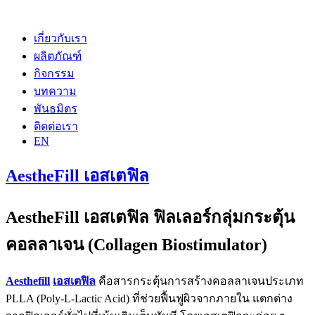
เกี่ยวกับเรา
ผลิตภัณฑ์
กิจกรรม
บทความ
พันธมิตร
ติดต่อเรา
EN
AestheFill เอสเตฟิล
AestheFill เอสเตฟิล ฟิลเลอร์กลุ่มกระตุ้น
คอลลาเจน (Collagen Biostimulator)
Aesthefill
เอสเตฟิล
คือสารกระตุ้นการสร้างคอลลาเจนประเภท
PLLA (Poly-L-Lactic Acid) ที่ช่วยฟื้นฟูผิวจากภายใน แตกต่าง