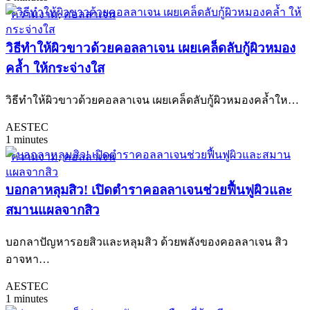
ความงาม
,
คอลลาเจน
วิธีทำให้ผิวขาวด้วยคอลลาเจน เผยเคล็ดลับกู้ผิวหมอง
คล้ำ ให้กระจ่างใส
วิธีทำให้ผิวขาวด้วยคอลลาเจน เผยเคล็ดลับกู้ผิวหมองคล้ำให…
AESTEC
1 minutes
ความงาม
,
คอลลาเจน
บอกลาหลุมสิว! เปิดตำราคอลลาเจนช่วยฟื้นฟูผิวและ
สมานแผลจากสิว
บอกลาปัญหารอยสิวและหลุมสิว ด้วยพลังของคอลลาเจน สิว
อาจหา…
AESTEC
1 minutes