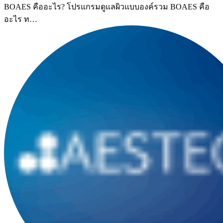
BOAES คืออะไร? โปรแกรมดูแลผิวแบบองค์รวม BOAES คือ
อะไร ท…