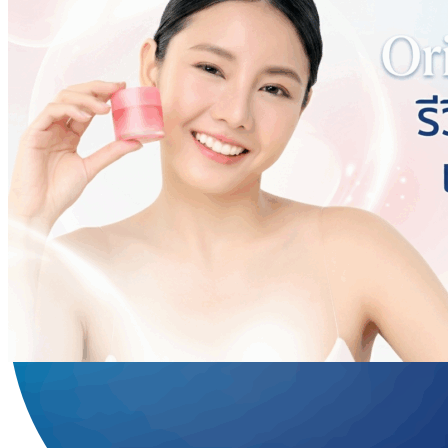
Original PDLLA รีวิวก่อน-หลังฉีด เห็นผลจริงไหม? อัปเดตก…